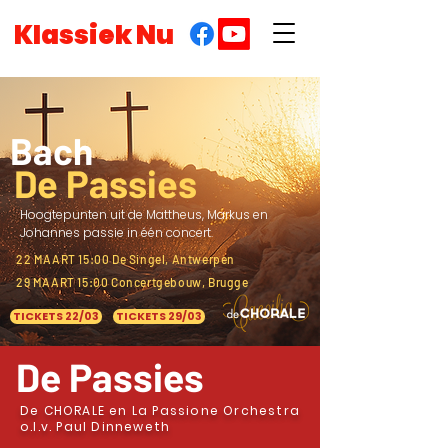
Klassiek Nu
Bach
De Passies
Hoogtepunten uit de Mattheus, Markus en
Johannes passie in één concert.
22 MAART 15:00 De Singel, Antwerpen
29 MAART 15:00 Concertgebouw, Brugge
TICKETS 22/03
TICKETS 29/03
De Passies
De CHORALE en La Passione Orchestra
o.l.v. Paul Dinneweth