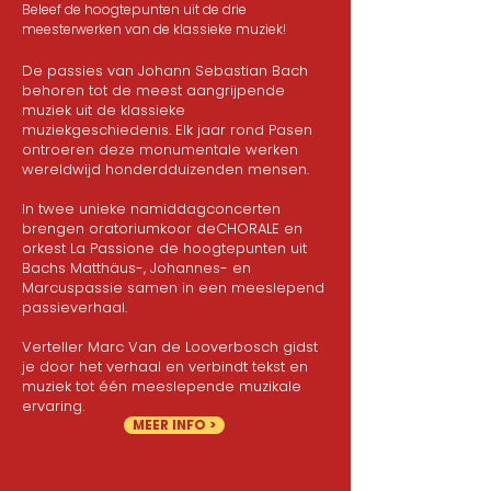
Beleef de hoogtepunten uit de drie
meesterwerken van de klassieke muziek!
De passies van Johann Sebastian Bach
behoren tot de meest aangrijpende
muziek uit de klassieke
muziekgeschiedenis. Elk jaar rond Pasen
ontroeren deze monumentale werken
wereldwijd honderdduizenden mensen.
In twee unieke namiddagconcerten
brengen oratoriumkoor deCHORALE en
orkest La Passione de hoogtepunten uit
Bachs Matthäus-, Johannes- en
Marcuspassie samen in een meeslepend
passieverhaal.
Verteller Marc Van de Looverbosch gidst
je door het verhaal en verbindt tekst en
muziek tot één meeslepende muzikale
ervaring.
MEER INFO >