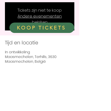
Tickets zijn niet te koop
Andere evenementen
bekijken
KOOP TICKETS
Tijd en locatie
In ontwikkeling
Maasmechelen, Terhills, 3630
Maasmechelen, België
Over het evenement
Angekondigd seizoen 2026. Volg onze 
sociale media voor meer 
aankondigingen.