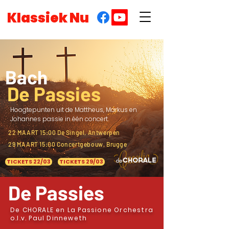
Klassiek Nu
Bach
De Passies
Hoogtepunten uit de Mattheus, Markus en
Johannes passie in één concert.
22 MAART 15:00 De Singel, Antwerpen
29 MAART 15:00 Concertgebouw, Brugge
TICKETS 22/03
TICKETS 29/03
De Passies
De CHORALE en La Passione Orchestra
o.l.v. Paul Dinneweth