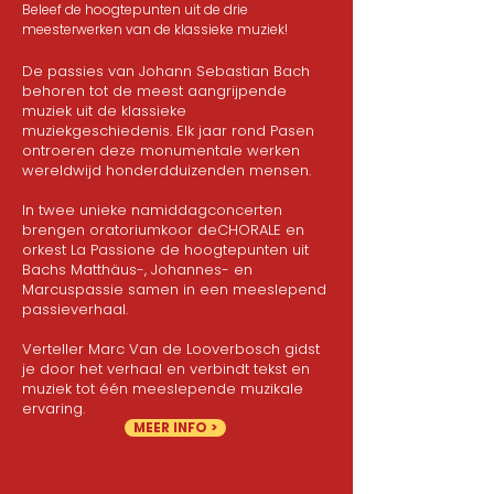
Beleef de hoogtepunten uit de drie
meesterwerken van de klassieke muziek!
De passies van Johann Sebastian Bach
behoren tot de meest aangrijpende
muziek uit de klassieke
muziekgeschiedenis. Elk jaar rond Pasen
ontroeren deze monumentale werken
wereldwijd honderdduizenden mensen.
In twee unieke namiddagconcerten
brengen oratoriumkoor deCHORALE en
orkest La Passione de hoogtepunten uit
Bachs Matthäus-, Johannes- en
Marcuspassie samen in een meeslepend
passieverhaal.
Verteller Marc Van de Looverbosch gidst
je door het verhaal en verbindt tekst en
muziek tot één meeslepende muzikale
ervaring.
MEER INFO >