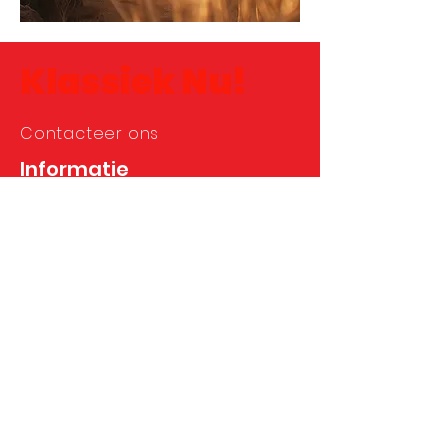
Klassiek Nu!
Contacteer ons
Informatie
info@klassieknu.be
Klassiek Nu! nieuwsbrief
Ontvang info over onze producties 
en nieuwe aankondigingen.
Voornaam
*